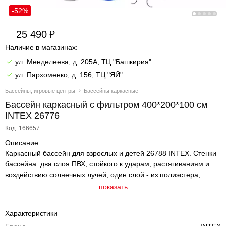
-52%
25 490
Наличие в магазинах:
ул. Менделеева, д. 205А, ТЦ "Башкирия"
ул. Пархоменко, д. 156, ТЦ "ЯЙ"
Бассейны, игровые центры
Бассейны каркасные
Бассейн каркасный с фильтром 400*200*100 см
INTEX 26776
Код: 166657
Описание
Каркасный бассейн для взрослых и детей 26788 INTEX. Стенки
бассейна: два слоя ПВХ, стойкого к ударам, растягиваниям и
воздействию солнечных лучей, один слой - из полиэстера,
укрепляющего стенки бассейна. Прочность бассейна
показать
обуславливается его стальным каркасом с усиленным
порошковым покрытием стальных труб, благодаря которому
Характеристики
бассейн выдерживает большие нагрузки. Поддержанию формы