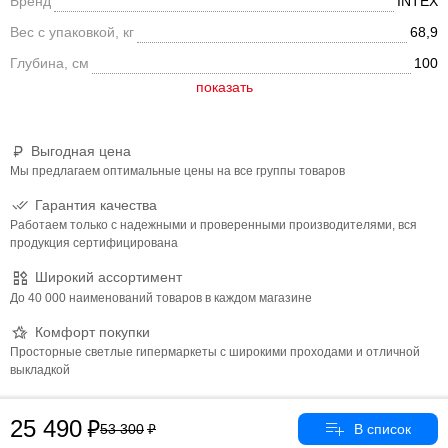
Бренд
INTEX
способствует лента из полипропилена, опоясывающая весь
бассейн. Установка бассейна не требует подготовки грунта.
Вес с упаковкой, кг
68,9
Процесс сборки менее часа. Сливной клапан присоединяется к
Глубина, см
100
садовому шлангу. В комплект входят: Бассейн; Фильтр-насос
производительностью 2006 л/час (арт 26604) Картридж: тип А,
Лестница. Размер: 400х200х100 см. Материал: трехслойный
ПВХ, стальной каркас. Толщина стенок полотна: 0,52 см.
Диаметр отверстия для подключения шлангов: 32 мм. Вес: 68,9
Выгодная цена
кг. Рекомендован к использованию для дачи и дома.
Мы предлагаем оптимальные цены на все группы товаров
Гарантия качества
Работаем только с надежными и проверенными производителями, вся
продукция сертифицирована
Широкий ассортимент
До 40 000 наименований товаров в каждом магазине
Комфорт покупки
Просторные светлые гипермаркеты с широкими проходами и отличной
выкладкой
25 490
53 300