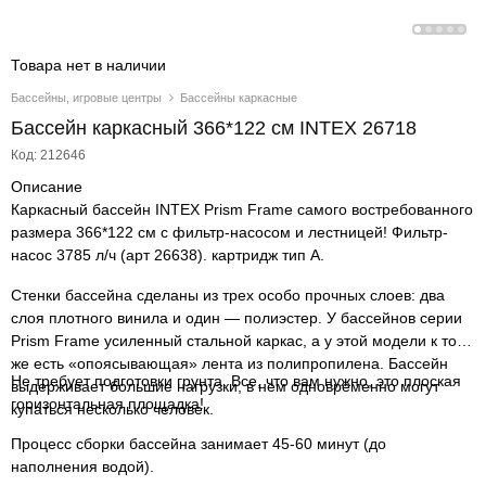
Товара нет в наличии
Бассейны, игровые центры
Бассейны каркасные
Бассейн каркасный 366*122 см INTEX 26718
Код: 212646
Описание
Каркасный бассейн INTEX Prism Frame самого востребованного
размера 366*122 см с фильтр-насосом и лестницей! Фильтр-
насос 3785 л/ч (арт 26638). картридж тип А.
Стенки бассейна сделаны из трех особо прочных слоев: два
слоя плотного винила и один — полиэстер. У бассейнов серии
Prism Frame усиленный стальной каркас, а у этой модели к тому
же есть «опоясывающая» лента из полипропилена. Бассейн
Не требует подготовки грунта. Все, что вам нужно, это плоская
выдерживает большие нагрузки, в нем одновременно могут
горизонтальная площадка!
купаться несколько человек.
Процесс сборки бассейна занимает 45-60 минут (до
наполнения водой).