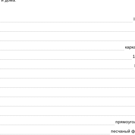
 и дома.
карк
1
прямоуго
песчаный ф