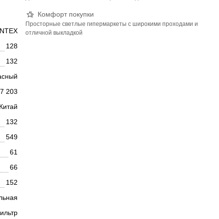
Комфорт покупки
Просторные светлые гипермаркеты с широкими проходами и
INTEX
отличной выкладкой
128
132
асный
7 203
Китай
132
549
61
66
152
льная
ильтр