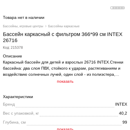
Товара нет в наличии
Бассейны, игровые центры
Бассейны каркасные
Бассейн каркасный с фильтром 366*99 см INTEX
26716
Код: 215378
Описание
Каркасный бассейн для детей и взрослых 26716 INTEX.Стенки
бассейна: два слоя ПВХ, стойкого к ударам, растягиваниям и
воздействию солнечных лучей, один слой - из полиэстера,
укрепляющего стенки бассейна. Прочность бассейна
показать
обуславливается его стальным каркасом с усиленным
порошковым покрытием стальных труб, благодаря которому
Характеристики
бассейн выдерживает большие нагрузки. Поддержанию формы
Бренд
INTEX
способствует лента из полипропилена, опоясывающая весь
бассейн. Установка бассейна не требует подготовки грунта.
Вес с упаковкой, кг
40,2
Процесс сборки менее часа. Сливной клапан присоединяется к
Глубина, см
99
садовому шлангу. В комплект входят: Бассейн, Фильтр-насос
производительностью 2006 л/час (арт 26604). (Картридж тип А,