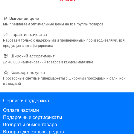
Лестница, Инструкция. Характеристики бассейна: Диаметр 366
см, высота 99 см. Материал: трехслойный ПВХ, стальной
каркас. Толщина стенок полотна: 0,52 см. Объем - 8592 литров
Выгодная цена
при наполнении на 90%. Диаметр отверстия для подключения
Мы предлагаем оптимальные цены на все группы товаров
шлангов: 32 мм. Рекомендован к использованию для дачи и
Гарантия качества
дома. Вес - 40,8 кг
Работаем только с надежными и проверенными производителями, вся
продукция сертифицирована
Широкий ассортимент
До 40 000 наименований товаров в каждом магазине
Комфорт покупки
Просторные светлые гипермаркеты с широкими проходами и отличной
выкладкой
Сервис и поддержка
Оплата частями
Подарочные сертификаты
Возврат и обмен товара
Возврат денежных средств