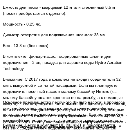
Емкость для песка - кварцевый 12 кг или стеклянный 8.5 кг
(песок приобретается отдельно).
Мощность - 0.25 лс.
Диаметр отверстия для подключения шлангов: 38 мм.
Вес - 13.3 кг (без песка).
В комплекте: фильтр-насос, гофрированные шланги для
подключения - 3 шт, насадка для аэрации воды Hydro Aeration
Technology.
Внимание! С 2017 года в комплект не входят соединители 32
мм с выпускной и сетчатой насадками. Если вы планируете
подключить песочный насос к малому бассейну Интекс (к
малому бассейну шланги крепятся не на резьбу, а с помощью
Основное преимущество песочного фильтр насоса: в процессе
хомута) - вам потребуются не только переходники для шлангов,
очистки бассейна, при мытье стенок и дна, когда в фильтр
но и сетчатые соединители (артикулы 10121 и 10120), которые
попадает максимальное количество осадка, Вам не нужно будет
поставляются в комплекте с картриджными насосами (28602,
каждые 15 минут промывать картриджи от мусора или менять
28604, 28638). Если у вас ранее не было картриджного насоса -
Внимание! Песок в комплект НЕ ВХОДИТ и приобретается
их, как в случае с картриджными фильтрующими насосами! А
без этих соединителей подключить песочник не получится!