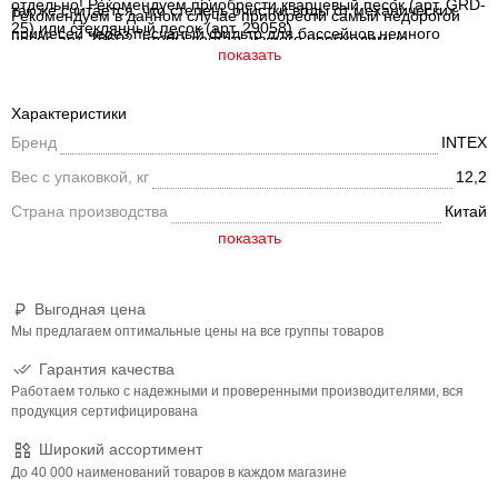
отдельно! Рекомендуем приобрести кварцевый песок (арт. GRD-
так же считается, что степень очистки воды от механических
Рекомендуем в данном случае приобрести самый недорогой
25) или стеклянный песок (арт. 29058) .
примесей через песчаный фильтр для бассейнов немного
насос арт. 28602, чтобы достать из него необходимые
показать
лучше, чем у насосов с бумажными фильтрующими
комплектующие.
элементами.
Характеристики
Бренд
INTEX
Вес с упаковкой, кг
12,2
Страна производства
Китай
Выгодная цена
Мы предлагаем оптимальные цены на все группы товаров
Гарантия качества
Работаем только с надежными и проверенными производителями, вся
продукция сертифицирована
Широкий ассортимент
До 40 000 наименований товаров в каждом магазине