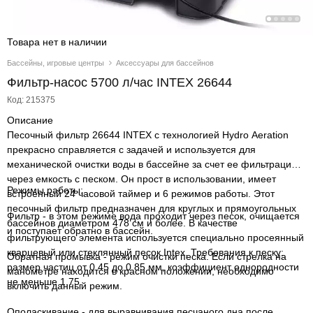
Товара нет в наличии
Бассейны, игровые центры
Аксессуары для бассейнов
Фильтр-насос 5700 л/час INTEX 26644
Код: 215375
Описание
Песочный фильтр 26644 INTEX с технологией Hydro Aeration
прекрасно справляется с задачей и используется для
механической очистки воды в бассейне за счет ее фильтрации
через емкость с песком. Он прост в использовании, имеет
Режимы работы:
встроенный 24 часовой таймер и 6 режимов работы. Этот
песочный фильтр предназначен для круглых и прямоугольных
Фильтр - в этом режиме вода проходит через песок, очищается
бассейнов диаметром 478 см и более. В качестве
и поступает обратно в бассейн.
фильтрующего элемента используется специально просеянный
кварцевый или стеклянный песок Intex. Требования к песку:
Обратная промывка - режим очистки песка. Если стрелка на
размер частиц от 0.45 до 0.85 мм, коэффициент однородности
манометре находится в красном положении, необходимо
не меньше 1.75.
включить данный режим.
Ополаскивание - для выравнивания песчаного дна после