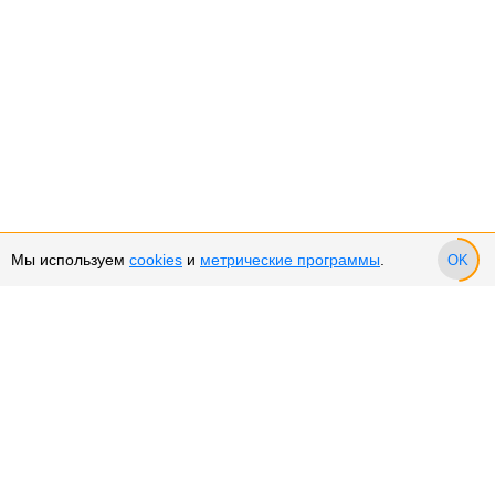
Мы используем
cookies
и
метрические программы
.
OK
Сервис и поддержка
Оплата частями
Подарочные сертификаты