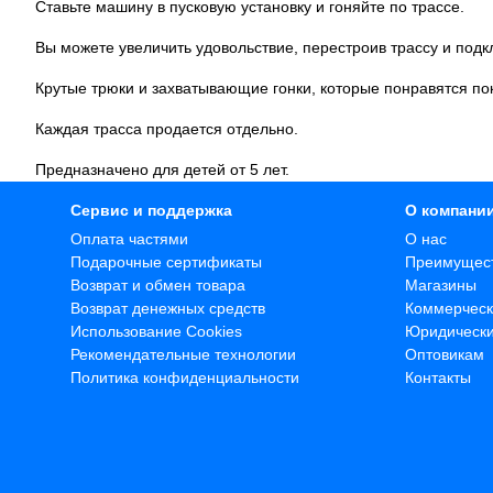
Ставьте машину в пусковую установку и гоняйте по трассе.
Вы можете увеличить удовольствие, перестроив трассу и подк
Крутые трюки и захватывающие гонки, которые понравятся пок
Каждая трасса продается отдельно.
Предназначено для детей от 5 лет.
Сервис и поддержка
О компани
Оплата частями
О нас
Подарочные сертификаты
Преимущес
Возврат и обмен товара
Магазины
Возврат денежных средств
Коммерческ
Использование Cookies
Юридическ
Рекомендательные технологии
Оптовикам
Политика конфиденциальности
Контакты