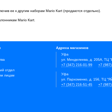
лючив ее к другим наборам Mario Kart (продаются отдельно).
лонникам Mario Kart.
и
Адреса магазинов
Уфа
тва
ул. Менделеева, д. 205А, ТЦ 
+7 (347) 216-01-99
+7 (987
ий отдел
Уфа
им лицам
ул. Пархоменко, д. 156, ТЦ "Я
+7 (347) 216-51-45
+7 (987