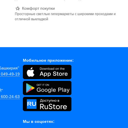
Комфорт покупки
Просторные светлые гипермаркеты с широкими проходами и
отличной выкладкой
Мобильное приложение:
"Башкирия"
) 049-49-19
Й"
) 600-24-63
Мы в соцсетях: