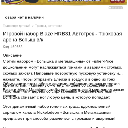
Товара нет в наличии
Транспорт детский
Трассы, автотреки
Игровой набор Blaze HRB31 Автотрек - Трюковая
арена Вспыш в/к
Код: 469653
Описание
С этим набором «Вспышка и мегамашины» от Fisher-Price
дошкольники могут наслаждаться гонками и авариями столько,
сколько захотят. Направьте поворотную пусковую установку и
нажмите, чтобы отправить Блейза в воздух и в одно из трех
Объедините этот набор с другими наборами гоночных треков
препятствий: «каменную» стену, мишень со скрещенными
Blaze и Mega Machines, чтобы расширить свой мир динамичных
«костями» или дерево со спрятанными «окаменелостями».
трюков.
Вспышка сбивает с ног любую цель, в которую попадает.
Этот динамичный набор гоночных трасс, вдохновленный
сериалом канала Nickelodeon «Вспышка и Мегамашины»,
предлагает три способа развлечься с трюками и авариями!